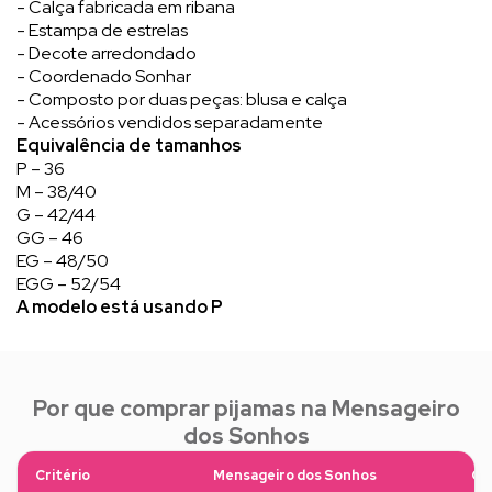
- Calça fabricada em ribana
- Estampa de estrelas
- Decote arredondado
- Coordenado Sonhar
- Composto por duas peças: blusa e calça
- Acessórios vendidos separadamente
Equivalência de tamanhos
P – 36
M – 38/40
G – 42/44
GG – 46
EG – 48/50
EGG – 52/54
A modelo está usando P
Por que comprar pijamas na Mensageiro
dos Sonhos
Critério
Mensageiro dos Sonhos
Ou