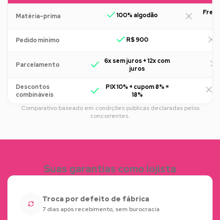
Freq
100% algodão
Matéria-prima
R$ 900
R
Pedido mínimo
6x sem juros + 12x com
Parcelamento
juros
Descontos
PIX 10% + cupom 8% =
R
combináveis
18%
Comparativo baseado em condições públicas declaradas pelos
concorrentes.
Suas garantias como lojista
Troca por defeito de fábrica
7 dias após recebimento, sem burocracia