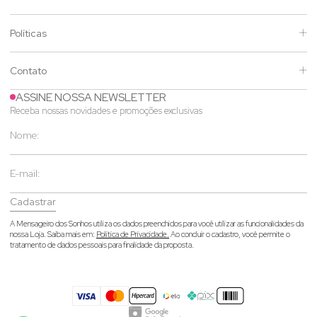
Políticas
Contato
ASSINE NOSSA NEWSLETTER
Receba nossas novidades e promoções exclusivas
Cadastrar
A Mensageiro dos Sonhos utiliza os dados preenchidos para você utilizar as funcionalidades da
nossa Loja. Saiba mais em:
Política de Privacidade.
Ao concluir o cadastro, você permite o
tratamento de dados pessoais para finalidade da proposta.