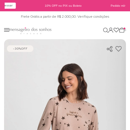
Acessar
10% OFF no PIX ou Boleto
Pedido mínimo
Frete Grátis a partir de R$ 2.000,00: Verifique condições
0
30%
OFF