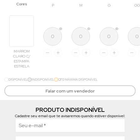
P
M
G
GG
MARROM
CLARO C/
ESTAMPA
ESTRELA
DISPONÍVEL
INDISPONÍVEL
QTD MÁXIMA DISPONÍVEL
Falar com um vendedor
PRODUTO INDISPONÍVEL
Cadastre seu email que te avisaremos quando estiver disponível: