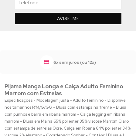
AVISE-ME
6x sem juros (ou 12x)
Pijama Manga Longa e Calça Adulto Feminino
Marrom com Estrelas
Especificações - Modelagem justa - Adulto feminino - Disponível
nos tamanhos P/M/G/GG - Blusa com estampa na frente - Blusa
com punhos e barra em ribana marrom - Calça legging em ribana
marrom - Blusa em Malha 65% poliéster 35% viscose Marrom Claro
com estampa de estrelas Ocre. Calça em Ribana 64% poliéster 34%
viscose 2% elastano - Coordenado Sonhar - Contém: 1 Blusa e 1