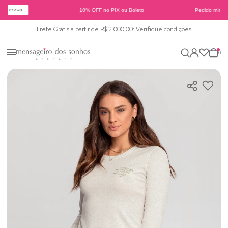
Acessar
10% OFF no PIX ou Boleto
Pedido mínimo
Frete Grátis a partir de R$ 2.000,00: Verifique condições
0