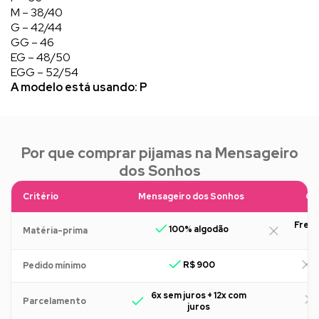
M – 38/40
G – 42/44
GG – 46
EG – 48/50
EGG – 52/54
A modelo está usando: P
Por que comprar pijamas na Mensageiro
dos Sonhos
Critério
Mensageiro dos Sonhos
Ou
Freq
100% algodão
Matéria-prima
R$ 900
R
Pedido mínimo
6x sem juros + 12x com
Parcelamento
juros