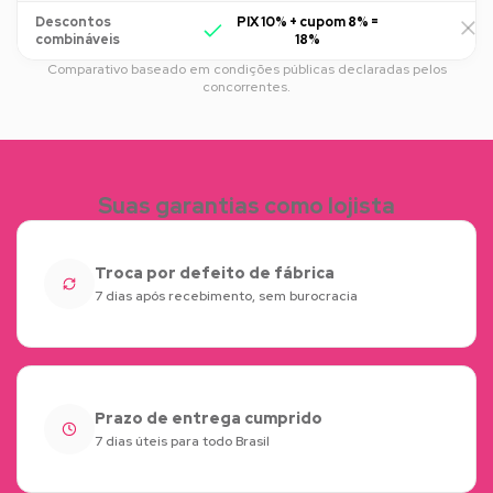
Descontos
PIX 10% + cupom 8% =
R
combináveis
18%
Comparativo baseado em condições públicas declaradas pelos
concorrentes.
Suas garantias como lojista
Troca por defeito de fábrica
7 dias após recebimento, sem burocracia
Prazo de entrega cumprido
7 dias úteis para todo Brasil