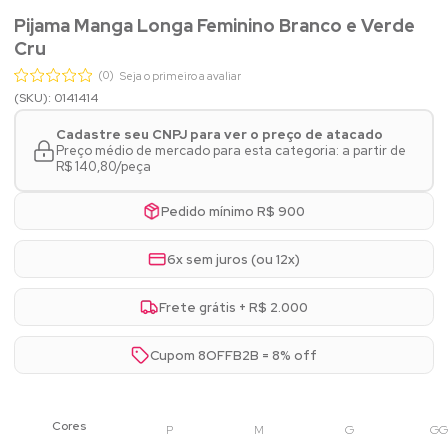
Pijama Manga Longa Feminino Branco e Verde
Cru
(0)
Seja o primeiro a avaliar
(SKU): 0141414
Cadastre seu CNPJ para ver o preço de atacado
Preço médio de mercado para esta categoria: a partir de
R$ 140,80/peça
Pedido mínimo R$ 900
6x sem juros (ou 12x)
Frete grátis + R$ 2.000
Cupom 8OFFB2B = 8% off
P
M
G
GG