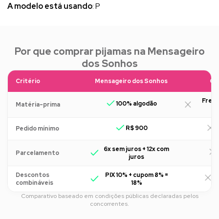
A modelo está usando
: P
Por que comprar pijamas na Mensageiro
dos Sonhos
Critério
Mensageiro dos Sonhos
Ou
Freq
100% algodão
Matéria-prima
R$ 900
R
Pedido mínimo
6x sem juros + 12x com
Parcelamento
juros
Descontos
PIX 10% + cupom 8% =
R
combináveis
18%
Comparativo baseado em condições públicas declaradas pelos
concorrentes.