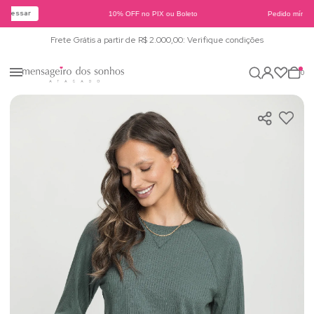
Acessar
10% OFF no PIX ou Boleto
Pedido mínimo
Frete Grátis a partir de R$ 2.000,00: Verifique condições
0