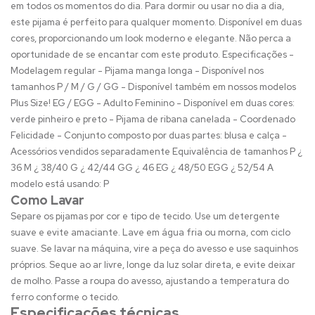
em todos os momentos do dia. Para dormir ou usar no dia a dia,
este pijama é perfeito para qualquer momento. Disponível em duas
cores, proporcionando um look moderno e elegante. Não perca a
oportunidade de se encantar com este produto. Especificações -
Modelagem regular - Pijama manga longa - Disponível nos
tamanhos P / M / G / GG - Disponível também em nossos modelos
Plus Size! EG / EGG - Adulto Feminino - Disponível em duas cores:
verde pinheiro e preto - Pijama de ribana canelada - Coordenado
Felicidade - Conjunto composto por duas partes: blusa e calça -
Acessórios vendidos separadamente Equivalência de tamanhos P ¿
36 M ¿ 38/40 G ¿ 42/44 GG ¿ 46 EG ¿ 48/50 EGG ¿ 52/54 A
modelo está usando: P
Como Lavar
Separe os pijamas por cor e tipo de tecido. Use um detergente
suave e evite amaciante. Lave em água fria ou morna, com ciclo
suave. Se lavar na máquina, vire a peça do avesso e use saquinhos
próprios. Seque ao ar livre, longe da luz solar direta, e evite deixar
de molho. Passe a roupa do avesso, ajustando a temperatura do
ferro conforme o tecido.
Especificações técnicas