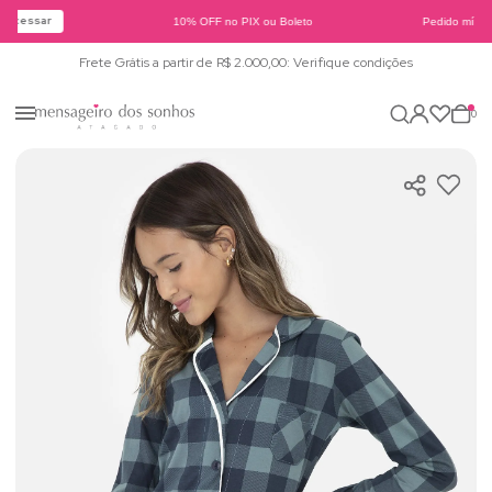
Acessar
10% OFF no PIX ou Boleto
Pedido mínimo
Frete Grátis a partir de R$ 2.000,00: Verifique condições
0