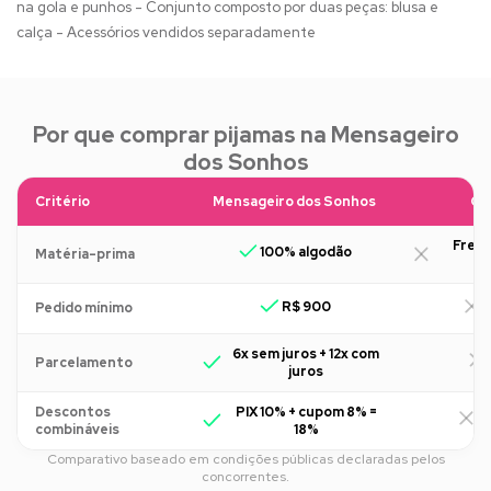
na gola e punhos - Conjunto composto por duas peças: blusa e
calça - Acessórios vendidos separadamente
Por que comprar pijamas na Mensageiro
dos Sonhos
Critério
Mensageiro dos Sonhos
Ou
Freq
100% algodão
Matéria-prima
R$ 900
R
Pedido mínimo
6x sem juros + 12x com
Parcelamento
juros
Descontos
PIX 10% + cupom 8% =
R
combináveis
18%
Comparativo baseado em condições públicas declaradas pelos
concorrentes.