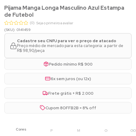
Pijama Manga Longa Masculino Azul Estampa
de Futebol
(0)
Seja o primeiro a avaliar
(SKU): 0141459
Cadastre seu CNPJ para ver o preço de atacado
Preço médio de mercado para esta categoria: a partir de
R$ 98,90/peça
Pedido mínimo R$ 900
6x sem juros (ou 12x)
Frete grátis + R$ 2.000
Cupom 8OFFB2B = 8% off
P
M
G
GG