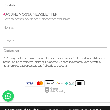
Contato
ASSINE NOSSA NEWSLETTER
Receba nossas novidades e promoções exclusivas
Cadastrar
A Mensageiro dos Sonhos utiliza os dados preenchidos para você utilizar as funcionalidades da
nossa Loja. Saiba mais em:
Política de Privacidade.
Ao concluir o cadastro, você permite o
tratamento de dados pessoais para finalidade da proposta.
A Mensageiro dos Sonhos utiliza tecnologias de acordo com nossa política de
© 2026 Mensageiro dos Sonhos- CNPJ: 02.473.096/0001-30 - Rua João Heil,