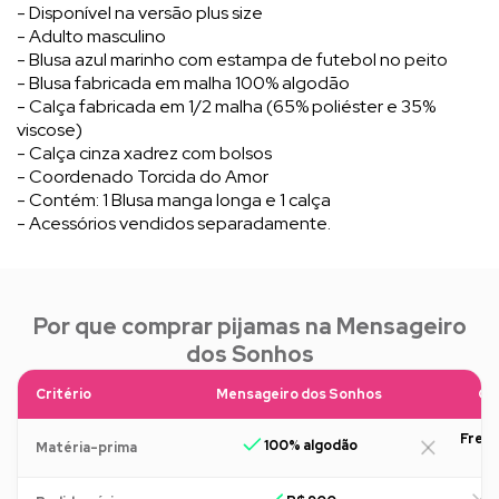
- Disponível na versão plus size
- Adulto masculino
- Blusa azul marinho com estampa de futebol no peito
- Blusa fabricada em malha 100% algodão
- Calça fabricada em 1/2 malha (65% poliéster e 35%
viscose)
- Calça cinza xadrez com bolsos
- Coordenado Torcida do Amor
- Contém: 1 Blusa manga longa e 1 calça
- Acessórios vendidos separadamente.
Por que comprar pijamas na Mensageiro
dos Sonhos
Critério
Mensageiro dos Sonhos
Ou
Freq
100% algodão
Matéria-prima