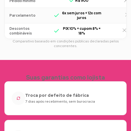
R$ 900
R
Pedido mínimo
6x sem juros + 12x com
Parcelamento
juros
Descontos
PIX 10% + cupom 8% =
R
combináveis
18%
Comparativo baseado em condições públicas declaradas pelos
concorrentes.
Suas garantias como lojista
Troca por defeito de fábrica
7 dias após recebimento, sem burocracia