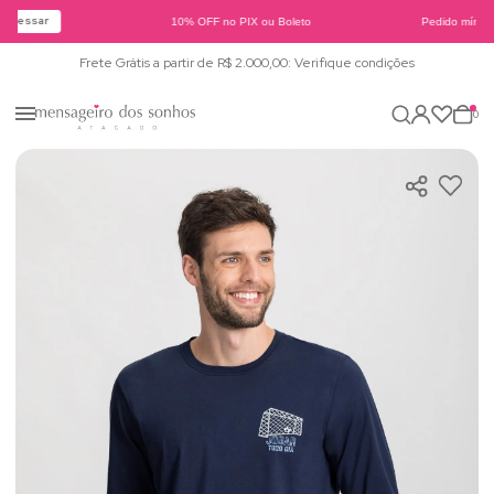
Acessar
10% OFF no PIX ou Boleto
Pedido mínimo
Frete Grátis a partir de R$ 2.000,00: Verifique condições
0