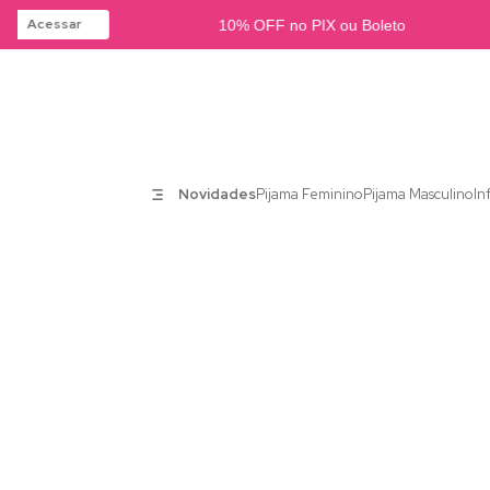
Acessar
10% OFF no PIX ou Boleto
Novidades
Pijama Feminino
Pijama Masculino
In