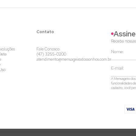
Contato
Assine
Receba nossas
evoluções
Fale Conosco
rete
(47) 3255-0200
o
atendimento@mensageirodossonhos.com.br
e
Uso
A Mensageiro dos S
funcionalidades d
cadastro, você per