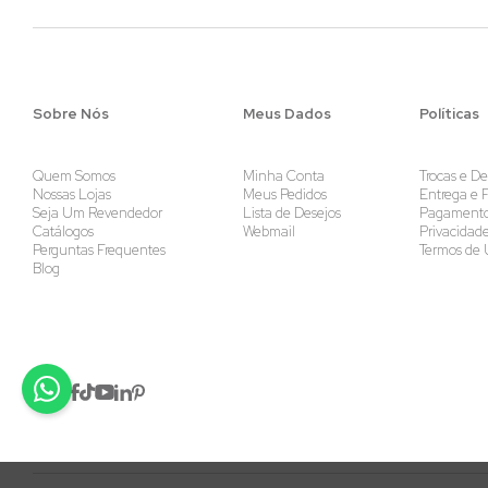
Sobre Nós
Meus Dados
Políticas
Quem Somos
Minha Conta
Trocas e D
Nossas Lojas
Meus Pedidos
Entrega e F
Seja Um Revendedor
Lista de Desejos
Pagament
Catálogos
Webmail
Privacidad
Perguntas Frequentes
Termos de 
Blog