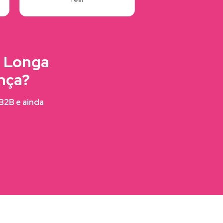
a Longa
nça?
FB2B e ainda