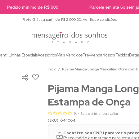
Pedido mínimo de R$ 900
Parcele em até 6x sem jur
Frete Grátis a partir de R$ 2.000,00: Verifique condições
fantil
Linhas Especiais
Acessórios
Mais Vendidos
Pré-Venda
Nossos Tecidos
Data
Início
Pijama Manga Longa Masculino Ocre com 
Pijama Manga Long
Estampa de Onça
(0)
Seja o primeiro a avaliar
(SKU): 044004
Cadastre seu CNPJ para ver o preç
Preço médio de mercado para esta categ