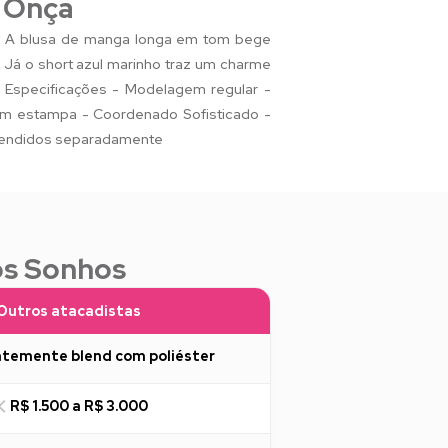
 Onça
tes. A blusa de manga longa em tom bege
 Já o short azul marinho traz um charme
. Especificações - Modelagem regular -
om estampa - Coordenado Sofisticado -
s vendidos separadamente
os Sonhos
Outros atacadistas
temente blend com poliéster
R$ 1.500 a R$ 3.000