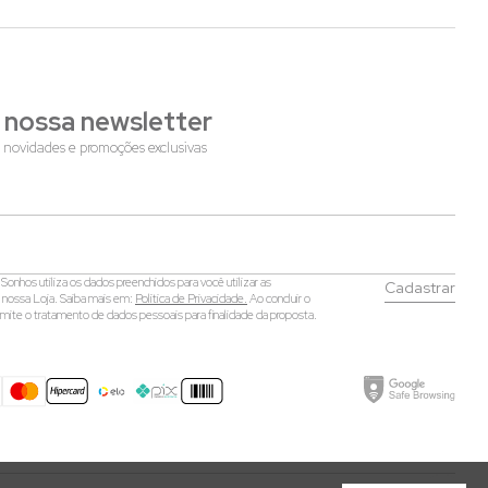
 nossa newsletter
 novidades e promoções exclusivas
onhos utiliza os dados preenchidos para você utilizar as
Cadastrar
a nossa Loja. Saiba mais em:
Política de Privacidade.
Ao concluir o
mite o tratamento de dados pessoais para finalidade da proposta.