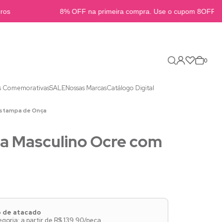
os
8% OFF na primeira compra. Use o cupom 8OFFB2
0
s Comemorativas
SALE
Nossas Marcas
Catálogo Digital
Estampa de Onça
a Masculino Ocre com
o de atacado
oria: a partir de R$ 139,90/peça