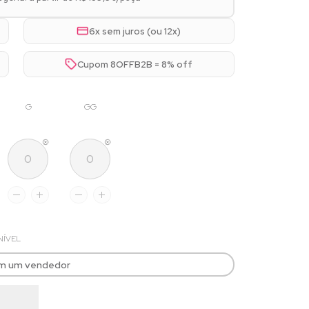
6x sem juros (ou 12x)
Cupom 8OFFB2B = 8% off
G
GG
NÍVEL
om um vendedor