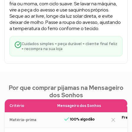
fria ou morna, com ciclo suave. Se lavar na máquina,
vire a peça do avesso e use saquinhos próprios.
Seque ao ar livre, longe da luz solar direta, e evite
deixar de molho. Passe a roupa do avesso, ajustando
a temperatura do ferro conforme o tecido.
Cuidados simples = peça durável = cliente final feliz
= recompra na sua loja
Por que comprar pijamas na Mensageiro
dos Sonhos
Critério
Mensageiro dos Sonhos
Ou
Freq
100% algodão
Matéria-prima