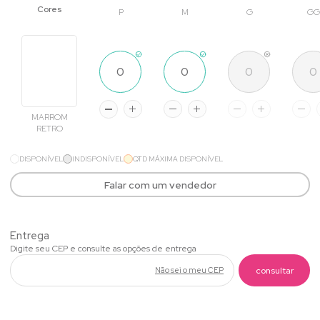
P
M
G
GG
MARROM
RETRO
DISPONÍVEL
INDISPONÍVEL
QTD MÁXIMA DISPONÍVEL
Falar com um vendedor
Não sei o meu CEP