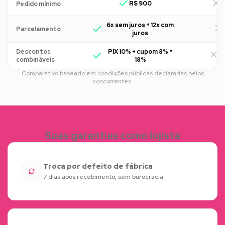
R$ 900
R
Pedido mínimo
6x sem juros + 12x com
Parcelamento
juros
Descontos
PIX 10% + cupom 8% =
R
combináveis
18%
Comparativo baseado em condições públicas declaradas pelos
concorrentes.
Suas garantias como lojista
Troca por defeito de fábrica
7 dias após recebimento, sem burocracia