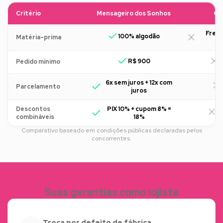
Critério
Mensageiro dos Sonhos
Ou
Freq
100% algodão
Matéria-prima
R$ 900
R
Pedido mínimo
6x sem juros + 12x com
Parcelamento
juros
Descontos
PIX 10% + cupom 8% =
R
combináveis
18%
Comparativo baseado em condições públicas declaradas pelos
concorrentes.
Suas garantias como lojista
Troca por defeito de fábrica