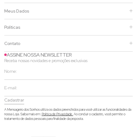
Meus Dados
Políticas
Contato
ASSINE NOSSA NEWSLETTER
Receba nossas novidades e promoções exclusivas
Cadastrar
A Mensageiro dos Sonhos utiliza os dados preenchidos para você utilizar as funcionalidades da
nossa Loja. Saiba mais em:
Política de Privacidade.
Ao concluir o cadastro, você permite o
tratamento de dados pessoais para finalidade da proposta.