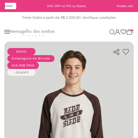
cessar
10% OFF no PIX ou Boleto
Pedido mínimo 
Frete Grátis a partir de R$ 2.000,00: Verifique condições
0
NOVO
Embalagem de Brinde
DIA DOS PAIS
15%
OFF