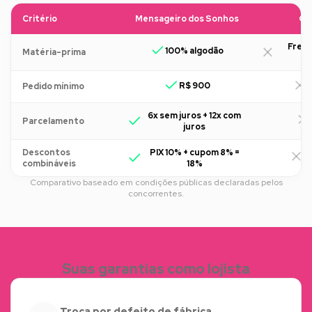
Critério
Mensageiro dos Sonhos
Ou
Freq
100% algodão
Matéria-prima
R$ 900
R
Pedido mínimo
6x sem juros + 12x com
Parcelamento
juros
Descontos
PIX 10% + cupom 8% =
R
combináveis
18%
Comparativo baseado em condições públicas declaradas pelos
concorrentes.
Suas garantias como lojista
Troca por defeito de fábrica