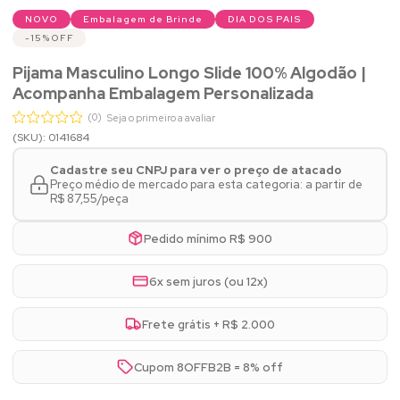
NOVO
Embalagem de Brinde
DIA DOS PAIS
15%
OFF
Pijama Masculino Longo Slide 100% Algodão |
Acompanha Embalagem Personalizada
(0)
Seja o primeiro a avaliar
(SKU): 0141684
Cadastre seu CNPJ para ver o preço de atacado
Preço médio de mercado para esta categoria: a partir de
R$ 87,55/peça
Pedido mínimo R$ 900
6x sem juros (ou 12x)
Frete grátis + R$ 2.000
Cupom 8OFFB2B = 8% off