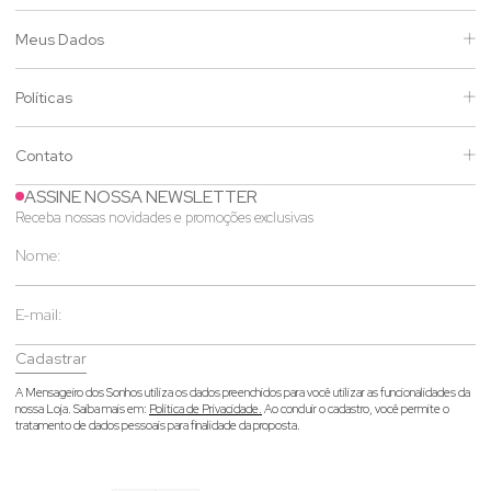
Meus Dados
Políticas
Contato
ASSINE NOSSA NEWSLETTER
Receba nossas novidades e promoções exclusivas
Cadastrar
A Mensageiro dos Sonhos utiliza os dados preenchidos para você utilizar as funcionalidades da
nossa Loja. Saiba mais em:
Política de Privacidade.
Ao concluir o cadastro, você permite o
tratamento de dados pessoais para finalidade da proposta.