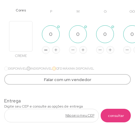
P
M
G
GG
CREME
DISPONÍVEL
INDISPONÍVEL
QTD MÁXIMA DISPONÍVEL
Falar com um vendedor
Não sei o meu CEP