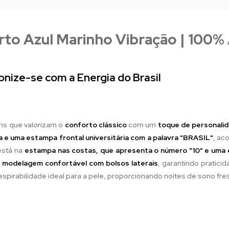
rto Azul Marinho Vibração | 100%
nize-se com a Energia do Brasil
ns que valorizam o
conforto clássico
com um
toque de personalid
da e uma estampa frontal universitária com a palavra "BRASIL"
, ac
 está na
estampa nas costas, que apresenta o número "10" e uma 
i modelagem confortável com bolsos laterais
, garantindo pratici
 respirabilidade ideal para a pele, proporcionando noites de sono fr