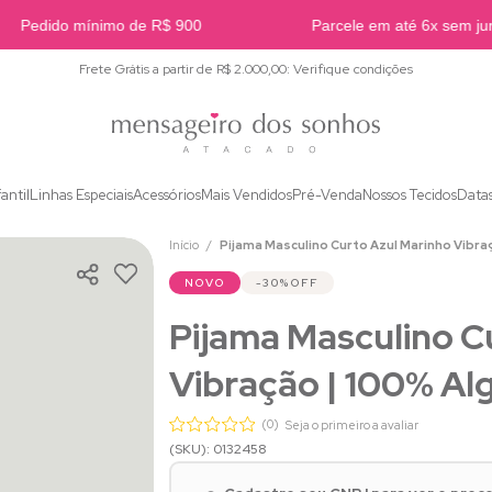
Pedido mínimo de R$ 900
Parcele em até 6x sem juro
Frete Grátis a partir de R$ 2.000,00: Verifique condições
fantil
Linhas Especiais
Acessórios
Mais Vendidos
Pré-Venda
Nossos Tecidos
Data
Início
Pijama Masculino Curto Azul Marinho Vibra
NOVO
30%
OFF
Pijama Masculino C
Vibração | 100% A
(0)
Seja o primeiro a avaliar
(SKU): 0132458