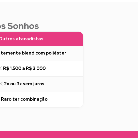
os Sonhos
Outros atacadistas
temente blend com poliéster
R$ 1.500 a R$ 3.000
2x ou 3x sem juros
Raro ter combinação