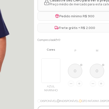
Cadastre seu CNPJ para ver o preç
Preço médio de mercado para esta categ
Pedido mínimo R$ 900
Frete grátis + R$ 2.000
Compre o look
P
M
AZUL
MARINHO
DISPONÍVEL
INDISPONÍVEL
QTD MÁXIMA DISPO