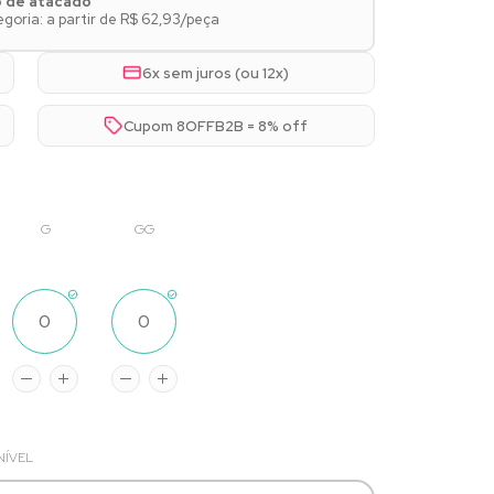
o de atacado
oria: a partir de R$ 62,93/peça
6x sem juros (ou 12x)
Cupom 8OFFB2B = 8% off
G
GG
NÍVEL