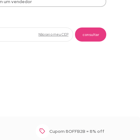
om um vendedor
Não sei o meu CEP
Baixar foto
Cupom 8OFFB2B = 8% off