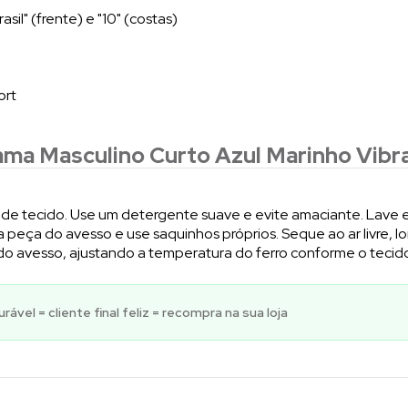
il" (frente) e "10" (costas)
ort
ama Masculino Curto Azul Marinho Vibr
o de tecido. Use um detergente suave e evite amaciante. Lave e
a peça do avesso e use saquinhos próprios. Seque ao ar livre, lon
do avesso, ajustando a temperatura do ferro conforme o tecid
ável = cliente final feliz = recompra na sua loja