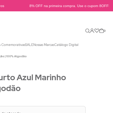
s
8% OFF na primeira compra. Use o cupom 8OFFB2B
0
s Comemorativas
SALE
Nossas Marcas
Catálogo Digital
ção | 100% Algodão
urto Azul Marinho
lgodão