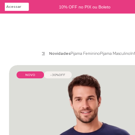
Acessar
10% OFF no PIX ou Boleto
Novidades
Pijama Feminino
Pijama Masculino
In
NOVO
30%
OFF