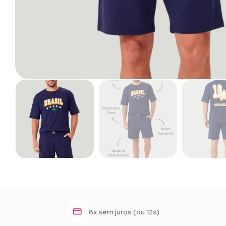
6x sem juros (ou 12x)