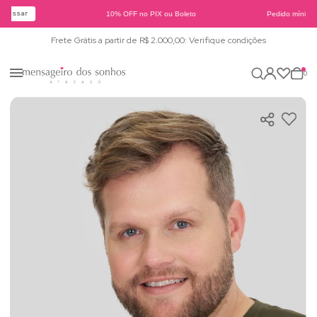
essar
10% OFF no PIX ou Boleto
Pedido mínimo d
Frete Grátis a partir de R$ 2.000,00: Verifique condições
0