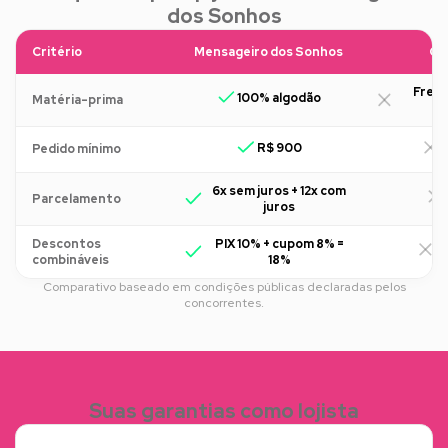
dos Sonhos
Critério
Mensageiro dos Sonhos
Ou
Freq
100% algodão
Matéria-prima
R$ 900
R
Pedido mínimo
6x sem juros + 12x com
Parcelamento
juros
Descontos
PIX 10% + cupom 8% =
R
combináveis
18%
Comparativo baseado em condições públicas declaradas pelos
concorrentes.
Suas garantias como lojista