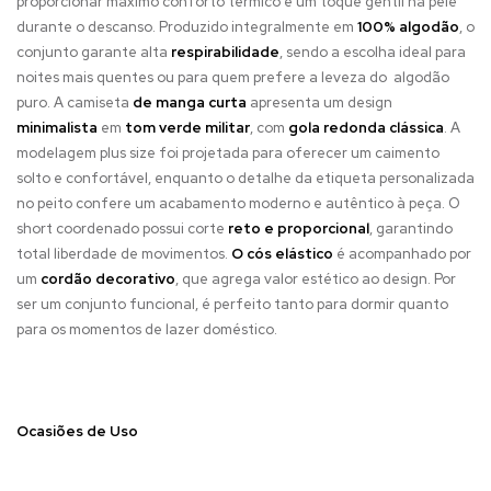
proporcionar máximo conforto térmico e um toque gentil na pele
durante o descanso. Produzido integralmente em
100% algodão
, o
conjunto garante alta
respirabilidade
, sendo a escolha ideal para
noites mais quentes ou para quem prefere a leveza do algodão
puro. A camiseta
de manga curta
apresenta um design
minimalista
em
tom verde militar
, com
gola redonda clássica
. A
modelagem plus size foi projetada para oferecer um caimento
solto e confortável, enquanto o detalhe da etiqueta personalizada
no peito confere um acabamento moderno e autêntico à peça. O
short coordenado possui corte
reto e proporcional
, garantindo
total liberdade de movimentos.
O cós elástico
é acompanhado por
um
cordão decorativo
, que agrega valor estético ao design. Por
ser um conjunto funcional, é perfeito tanto para dormir quanto
para os momentos de lazer doméstico.
Ocasiões de Uso