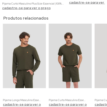
cadastre-se para ver 
Pijama Curto Masculino Plus Size Essencial | 100% Algodão
cadastre-se para ver o preço
Produtos relacionados
Pijama Longo Masculino Essencial | 100% Algodão
Pijama Curto Masculino Essencial | 100% Algodão
cadastre-se para ver o
cadastre-se para ver o
cadastr