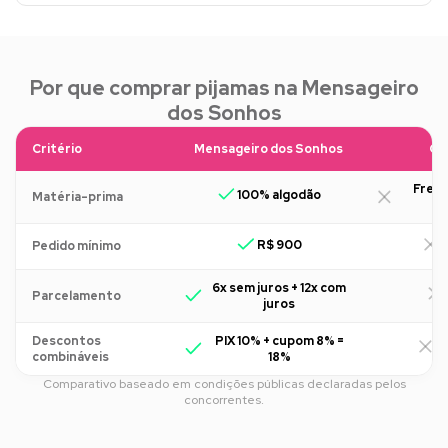
Por que comprar pijamas na Mensageiro
dos Sonhos
Critério
Mensageiro dos Sonhos
Ou
Freq
100% algodão
Matéria-prima
R$ 900
R
Pedido mínimo
6x sem juros + 12x com
Parcelamento
juros
Descontos
PIX 10% + cupom 8% =
R
combináveis
18%
Comparativo baseado em condições públicas declaradas pelos
concorrentes.