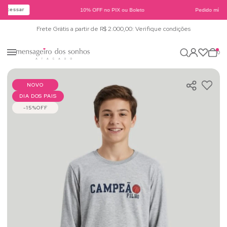
Acessar
10% OFF no PIX ou Boleto
Pedido mínimo
Frete Grátis a partir de R$ 2.000,00: Verifique condições
0
NOVO
DIA DOS PAIS
15%
OFF