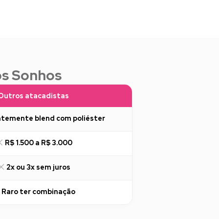
os Sonhos
Outros atacadistas
temente blend com poliéster
R$ 1.500 a R$ 3.000
2x ou 3x sem juros
Raro ter combinação