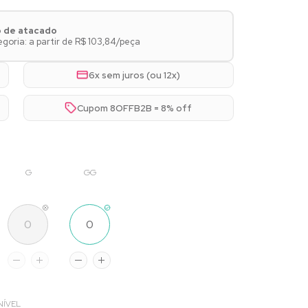
o de atacado
oria: a partir de R$ 103,84/peça
6x sem juros (ou 12x)
Cupom 8OFFB2B = 8% off
G
GG
NÍVEL