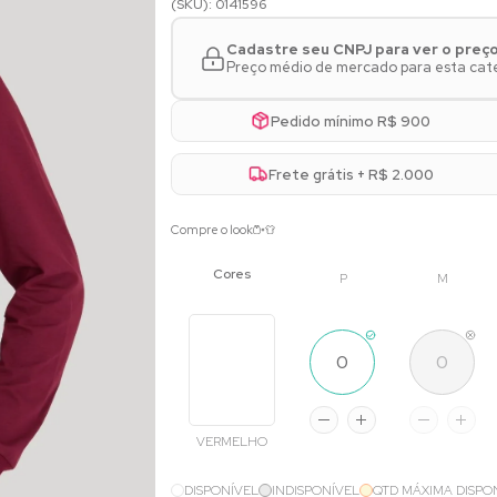
(SKU): 0141596
Cadastre seu CNPJ para ver o preç
Preço médio de mercado para esta categ
Pedido mínimo R$ 900
Frete grátis + R$ 2.000
Compre o look
P
M
VERMELHO
DISPONÍVEL
INDISPONÍVEL
QTD MÁXIMA DISPO