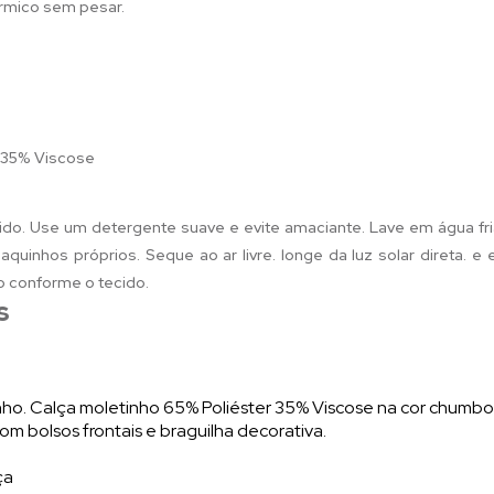
érmico sem pesar.
r 35% Viscose
ido. Use um detergente suave e evite amaciante. Lave em água fri
quinhos próprios. Seque ao ar livre. longe da luz solar direta. e
o conforme o tecido.
s
nho. Calça moletinho 65% Poliéster 35% Viscose na cor chumbo
om bolsos frontais e braguilha decorativa.
ça