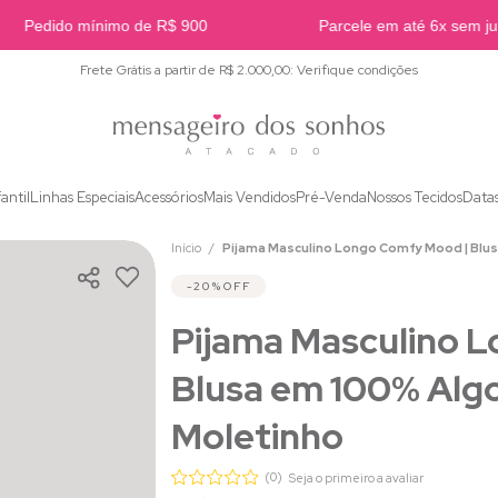
Pedido mínimo de R$ 900
Parcele em até 6x sem juro
Frete Grátis a partir de R$ 2.000,00: Verifique condições
fantil
Linhas Especiais
Acessórios
Mais Vendidos
Pré-Venda
Nossos Tecidos
Data
Início
Pijama Masculino Longo Comfy Mood | Blu
20%
OFF
Pijama Masculino 
Blusa em 100% Alg
Moletinho
(0)
Seja o primeiro a avaliar