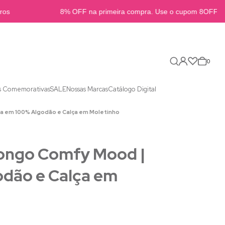
s
8% OFF na primeira compra. Use o cupom 8OFFB2B
0
s Comemorativas
SALE
Nossas Marcas
Catálogo Digital
sa em 100% Algodão e Calça em Moletinho
Longo Comfy Mood |
odão e Calça em