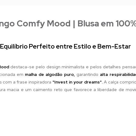
ongo Comfy Mood | Blusa em 100%
uilíbrio Perfeito entre Estilo e Bem-Estar
Mood
destaca-se pelo design minimalista e pelos detalhes pensa
cionada em
malha de algodão puro,
garantindo
alta respirabilid
s com a frase inspiradora
"Invest in your dreams".
A calça compr
ura macia e um caimento reto que favorece a liberdade de mo