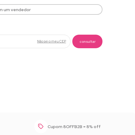
om um vendedor
Baixar foto
Não sei o meu CEP
Cupom 8OFFB2B = 8% off