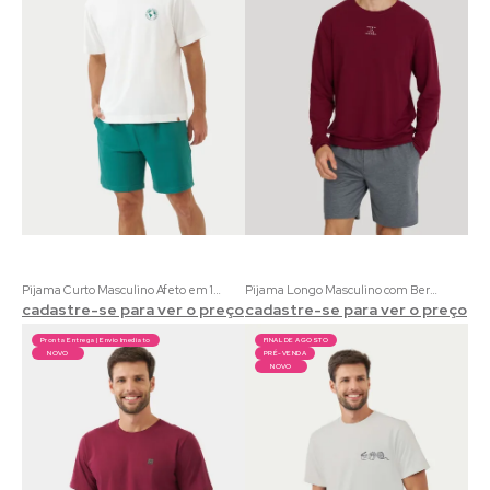
Pijama Curto Masculino Afeto em 100% Algodão | Estampa de Natureza Exclusiva
Pijama Longo Masculino com Bermuda | Molecotton Bordô e Cinza
cadastre-se para ver o preço
cadastre-se para ver o preço
Pronta Entrega | Envio Imediato
FINAL DE AGOSTO
NOVO
PRÉ-VENDA
NOVO