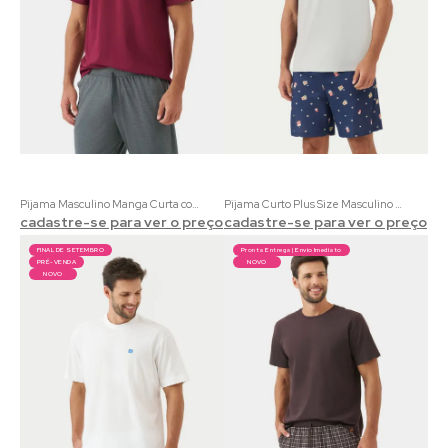
Pijama Masculino Manga Curta com Calça Essencial | Blusa 100% Algodão Vinho e Calça Meia Malha Cinza
Pijama Curto Plus Size Masculino Maratona Eco 100% Algodão Cru | Acompanha Embalagem Pipoca
cadastre-se para ver o preço
cadastre-se para ver o preço
FINAL DE SETEMBRO
Pronta Entrega | Envio Imediato
PRÉ-VENDA
NOVO
NOVO