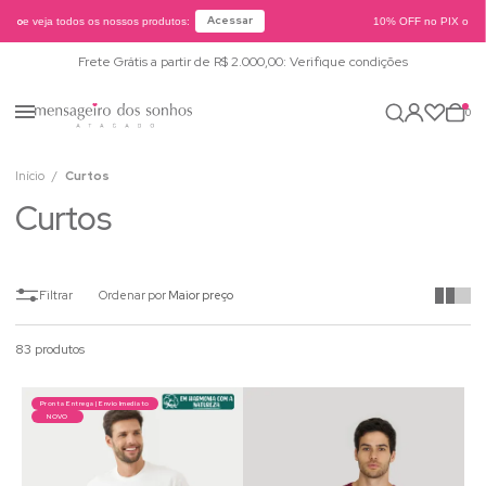
Acessar
ogo
e veja todos os nossos produtos:
10% OFF no PIX ou Bol
Frete Grátis a partir de R$ 2.000,00: Verifique condições
0
Início
Curtos
Curtos
Ordenar por
Maior preço
83 produtos
Pronta Entrega | Envio Imediato
NOVO