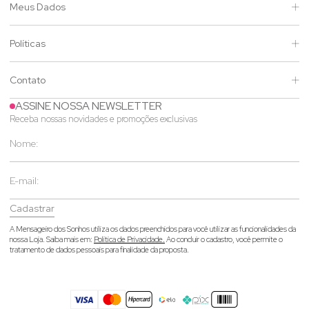
Meus Dados
Políticas
Contato
ASSINE NOSSA NEWSLETTER
Receba nossas novidades e promoções exclusivas
Cadastrar
A Mensageiro dos Sonhos utiliza os dados preenchidos para você utilizar as funcionalidades da
nossa Loja. Saiba mais em:
Política de Privacidade.
Ao concluir o cadastro, você permite o
tratamento de dados pessoais para finalidade da proposta.