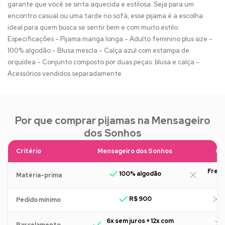
garante que você se sinta aquecida e estilosa. Seja para um
encontro casual ou uma tarde no sofá, esse pijama é a escolha
ideal para quem busca se sentir bem e com muito estilo.
Especificações - Pijama manga longa - Adulto feminino plus size -
100% algodão - Blusa mescla - Calça azul com estampa de
orquídea - Conjunto composto por duas peças: blusa e calça -
Acessórios vendidos separadamente
Por que comprar pijamas na Mensageiro
dos Sonhos
Critério
Mensageiro dos Sonhos
Ou
Freq
100% algodão
Matéria-prima
R$ 900
R
Pedido mínimo
6x sem juros + 12x com
Parcelamento