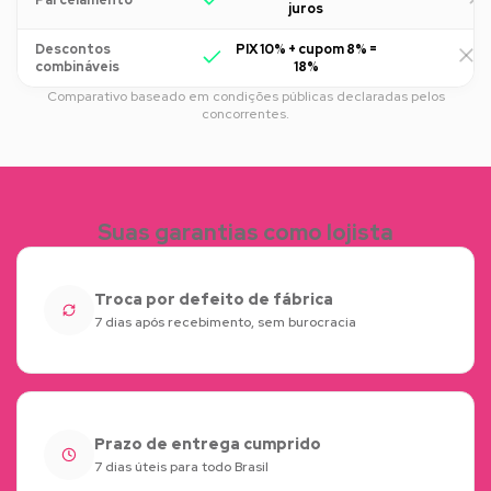
juros
Descontos
PIX 10% + cupom 8% =
R
combináveis
18%
Comparativo baseado em condições públicas declaradas pelos
concorrentes.
Suas garantias como lojista
Troca por defeito de fábrica
7 dias após recebimento, sem burocracia
Prazo de entrega cumprido
7 dias úteis para todo Brasil