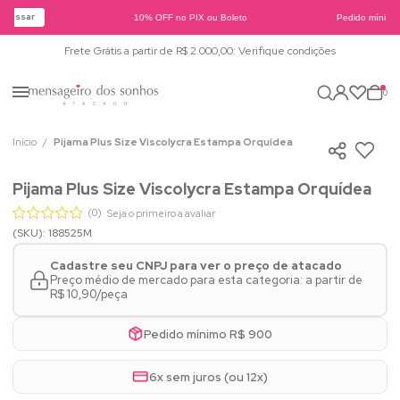
cessar
10% OFF no PIX ou Boleto
Pedido mínimo 
Frete Grátis a partir de R$ 2.000,00: Verifique condições
0
Início
Pijama Plus Size Viscolycra Estampa Orquídea
Pijama Plus Size Viscolycra Estampa Orquídea
(0)
Seja o primeiro a avaliar
(SKU): 188525M
Cadastre seu CNPJ para ver o preço de atacado
Preço médio de mercado para esta categoria: a partir de
R$ 10,90/peça
Pedido mínimo R$ 900
6x sem juros (ou 12x)