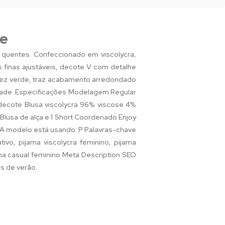
de
s quentes. Confeccionado em viscolycra,
 finas ajustáveis, decote V com detalhe
drez verde, traz acabamento arredondado
lidade. Especificações Modelagem Regular
decote Blusa viscolycra 96% viscose 4%
Blusa de alça e 1 Short Coordenado Enjoy
 A modelo está usando: P Palavras-chave
ivo, pijama viscolycra feminino, pijama
ma casual feminino Meta Description SEO
s de verão.