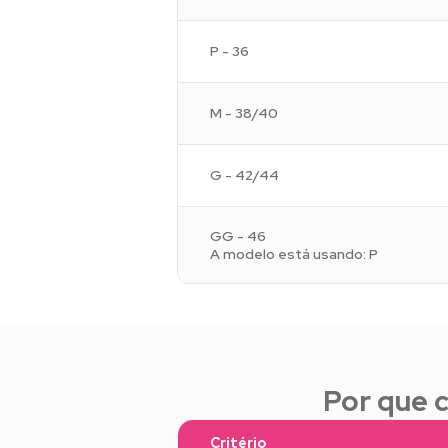
P - 36
M - 38/40
G - 42/44
GG - 46
A modelo está usando: P
Por que 
Critério