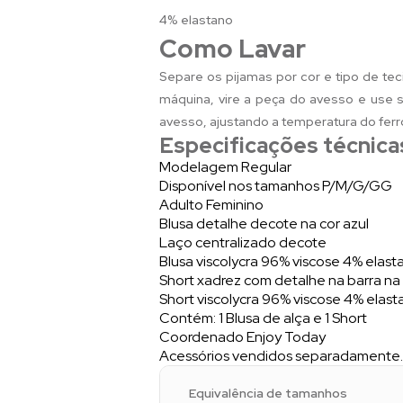
4% elastano
Como Lavar
Separe os pijamas por cor e tipo de tec
máquina, vire a peça do avesso e use sa
avesso, ajustando a temperatura do ferr
Especificações técnica
Modelagem Regular
Disponível nos tamanhos P/M/G/GG
Adulto Feminino
Blusa detalhe decote na cor azul
Laço centralizado decote
Blusa viscolycra 96% viscose 4% elas
Short xadrez com detalhe na barra na 
Short viscolycra 96% viscose 4% elas
Contém: 1 Blusa de alça e 1 Short
Coordenado Enjoy Today
Acessórios vendidos separadamente.
Equivalência de tamanhos