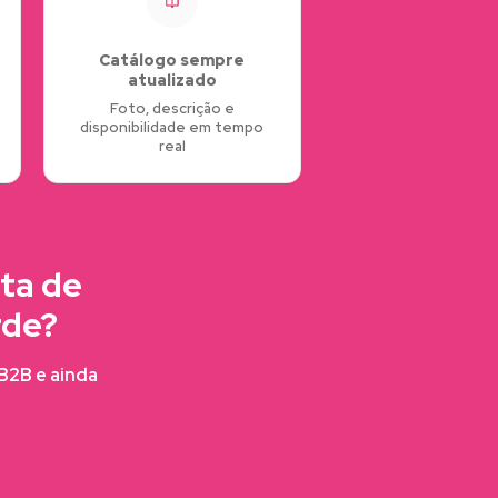
Catálogo sempre
atualizado
Foto, descrição e
disponibilidade em tempo
real
ta de
rde?
FB2B e ainda