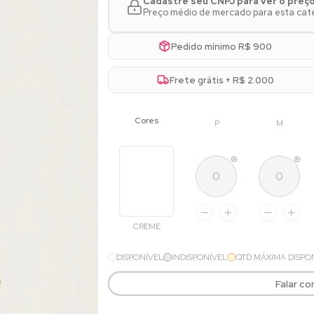
Cadastre seu CNPJ para ver o preç
Preço médio de mercado para esta categ
Pedido mínimo R$ 900
Frete grátis + R$ 2.000
P
M
CREME
DISPONÍVEL
INDISPONÍVEL
QTD MÁXIMA DISPO
Falar c