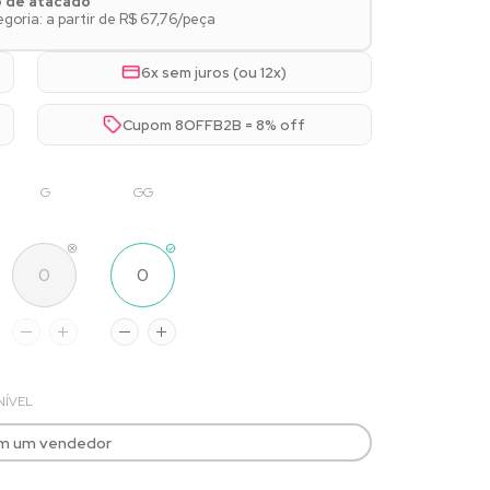
o de atacado
oria: a partir de R$ 67,76/peça
6x sem juros (ou 12x)
Cupom 8OFFB2B = 8% off
G
GG
NÍVEL
om um vendedor