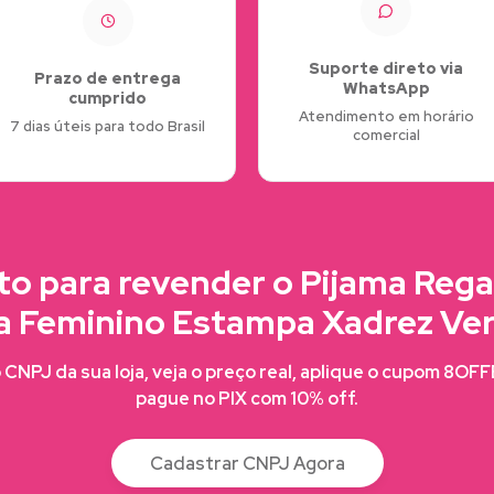
Suporte direto via
Prazo de entrega
WhatsApp
cumprido
Atendimento em horário
7 dias úteis para todo Brasil
comercial
to para revender o Pijama Rega
a Feminino Estampa Xadrez Ve
CNPJ da sua loja, veja o preço real, aplique o cupom 8OF
pague no PIX com 10% off.
Cadastrar CNPJ Agora