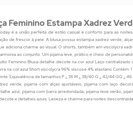
lça Feminino Estampa Xadrez Ver
day é a união perfeita de estilo casual e conforto para as noite
ão de frescor à pele. A blusa possui estampa xadrez verde, alças
 que adiciona charme ao visual. O shorts, também em viscolycra xa
harmonia ao conjunto. Um pijama leve, prático e cheio de persona
to Feminino Blusa detalhe decote na cor azul Laço centralizado 
rra na cor azul Short viscolycra 96% viscose 4% elastano Contém: 1 
e. Equivalência de tamanhos P ¿ 36 M ¿ 38/40 G ¿ 42/44 GG ¿ 46
rez verde, pijama com alças ajustáveis, pijama com laço decorat
alhe azul, pijama com barra arredondada, pijama leve verão, pija
decote e detalhes azuis. Leveza e charme para noites descontraída