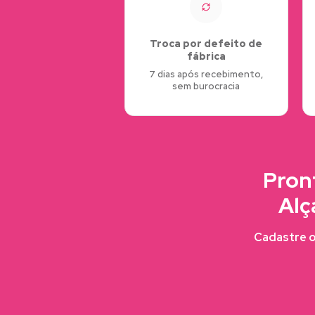
Troca por defeito de
fábrica
7 dias após recebimento,
sem burocracia
Pron
Alç
Cadastre o 