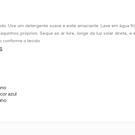
ido. Use um detergente suave e evite amaciante. Lave em água fri
quinhos próprios. Seque ao ar livre, longe da luz solar direta, e
o conforme o tecido.
s
tano
cor azul
tano