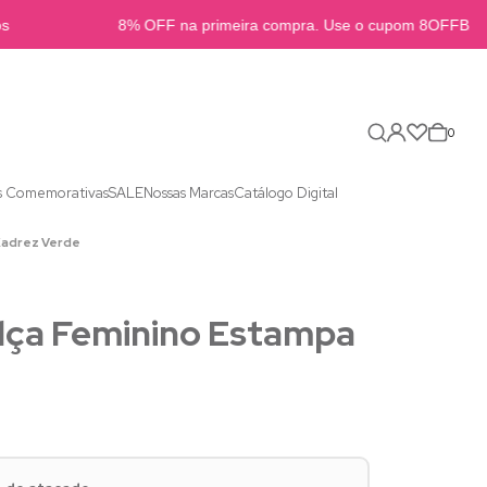
8% OFF na primeira compra. Use o cupom 8OFFB2B
0
s Comemorativas
SALE
Nossas Marcas
Catálogo Digital
Xadrez Verde
Alça Feminino Estampa