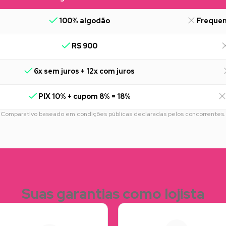
100% algodão
Frequen
R$ 900
6x sem juros + 12x com juros
PIX 10% + cupom 8% = 18%
Comparativo baseado em condições públicas declaradas pelos concorrentes.
Suas garantias como lojista