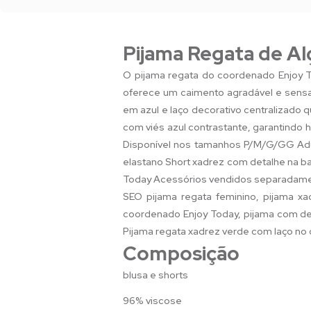
Pijama Regata de A
O pijama regata do coordenado Enjoy To
oferece um caimento agradável e sensaç
em azul e laço decorativo centralizado
com viés azul contrastante, garantindo 
Disponível nos tamanhos P/M/G/GG Adul
elastano Short xadrez com detalhe na ba
Today Acessórios vendidos separadament
SEO pijama regata feminino, pijama xad
coordenado Enjoy Today, pijama com det
Pijama regata xadrez verde com laço no 
Composição
blusa e shorts
96% viscose