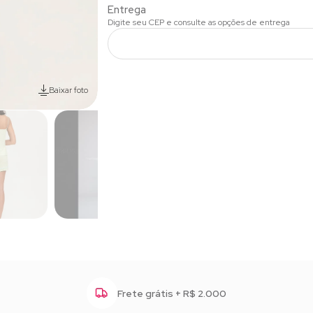
Baixar foto
s (ou 12x)
Frete grátis