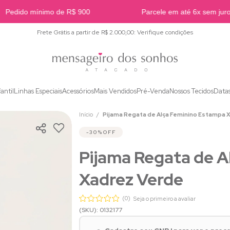
Pedido mínimo de R$ 900
Parcele em até 6x sem juros
Frete Grátis a partir de R$ 2.000,00: Verifique condições
fantil
Linhas Especiais
Acessórios
Mais Vendidos
Pré-Venda
Nossos Tecidos
Data
Início
Pijama Regata de Alça Feminino Estampa 
30%
OFF
Pijama Regata de 
Xadrez Verde
(0)
Seja o primeiro a avaliar
(SKU): 0132177