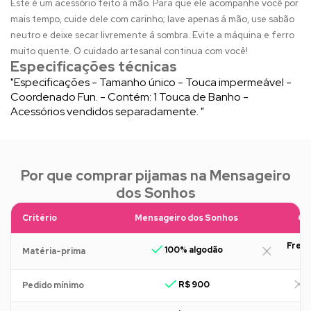
Este é um acessório feito à mão. Para que ele acompanhe você por
mais tempo, cuide dele com carinho; lave apenas á mão, use sabão
neutro e deixe secar livremente á sombra. Evite a máquina e ferro
muito quente. O cuidado artesanal continua com você!
Especificações técnicas
"Especificações - Tamanho único - Touca impermeável -
Coordenado Fun. - Contém: 1 Touca de Banho -
Acessórios vendidos separadamente. "
Por que comprar pijamas na Mensageiro
dos Sonhos
Critério
Mensageiro dos Sonhos
Ou
Freq
100% algodão
Matéria-prima
R$ 900
R
Pedido mínimo