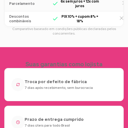
6x sem juros + 12x com
Parcelamento
juros
Descontos
PIX 10% + cupom 8% =
R
combináveis
18%
Comparativo baseado em condições públicas declaradas pelos
concorrentes.
Suas garantias como lojista
Troca por defeito de fábrica
7 dias após recebimento, sem burocracia
Prazo de entrega cumprido
7 dias úteis para todo Brasil