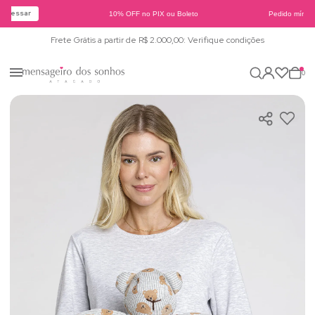
Acessar
10% OFF no PIX ou Boleto
Pedido mínimo
Frete Grátis a partir de R$ 2.000,00: Verifique condições
0