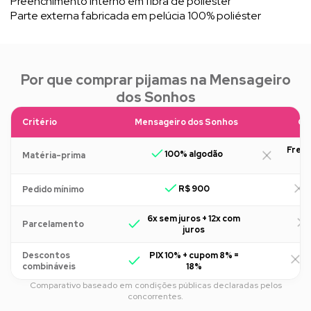
Preenchimento interno em fibra de poliéster
Parte externa fabricada em pelúcia 100% poliéster
Por que comprar pijamas na Mensageiro
dos Sonhos
Critério
Mensageiro dos Sonhos
Ou
Freq
100% algodão
Matéria-prima
R$ 900
R
Pedido mínimo
6x sem juros + 12x com
Parcelamento
juros
Descontos
PIX 10% + cupom 8% =
R
combináveis
18%
Comparativo baseado em condições públicas declaradas pelos
concorrentes.