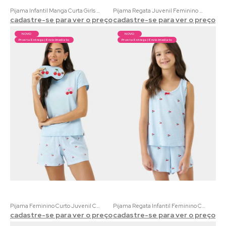
Pijama Infantil Manga Curta Girls Club | 100% Algodão Listrado Rosa com Estampa Esportiva
Pijama Regata Juvenil Feminino Doce Cereja | Ribana Canelada Rosa com Estampa de Cereja
cadastre-se para ver o preço
cadastre-se para ver o preço
NOVO
NOVO
Pronta Entrega | Envio Imediato
Pronta Entrega | Envio Imediato
Pijama Feminino Curto Juvenil Cherry | 100% Algodão com Estampa de Cereja
Pijama Regata Infantil Feminino Cherry | Ribana Azul Xadrez com Estampa de Cereja
cadastre-se para ver o preço
cadastre-se para ver o preço