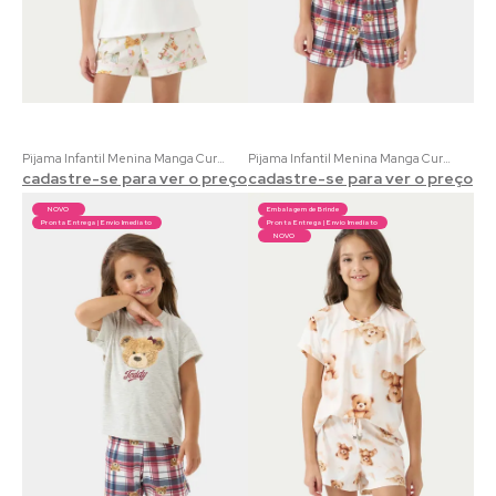
Pijama Infantil Menina Manga Curta Auquático Club 100% Algodão | Acompanha adesivos de brinde
Pijama Infantil Menina Manga Curta Coordenado Teddy Bear | Meia Malha Mescla e Estampa Urso Xadrez
cadastre-se para ver o preço
cadastre-se para ver o preço
NOVO
Embalagem de Brinde
Pronta Entrega | Envio Imediato
Pronta Entrega | Envio Imediato
NOVO