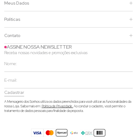
Meus Dados
Políticas
Contato
ASSINE NOSSA NEWSLETTER
Receba nossas novidades e promoções exclusivas
Cadastrar
A Mensageiro dos Sonhos utiliza os dados preenchidos para você utilizar as funcionalidades da
nossa Loja. Saiba mais em:
Política de Privacidade.
Ao concluir o cadastro, você permite o
tratamento de dados pessoais para finalidade da proposta.