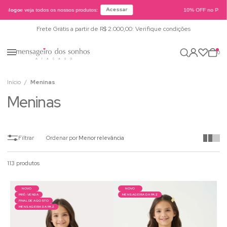
Acessar
tálogo
e veja todos os nossos produtos:
10% OFF no PIX ou
Frete Grátis a partir de R$ 2.000,00: Verifique condições
0
Início
Meninas
Meninas
Ordenar por
Menor relevância
113 produtos
NOVO
NOVO
PRÉ-VENDA
MENSAGEIRA DA PAZ
FINAL DE AGOSTO
MENSAGEIRA DA PAZ