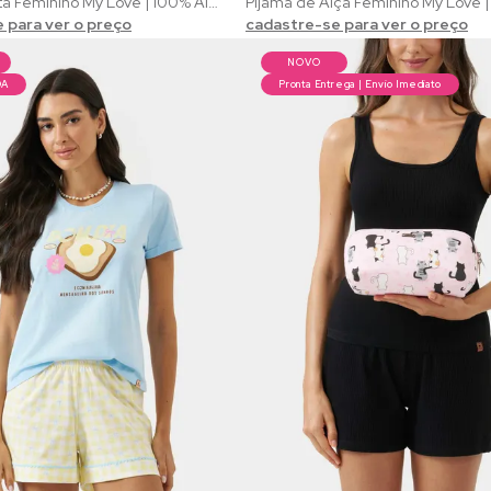
Pijama Regata Feminino My Love | 100% Algodão com Estampa de Corações Vermelhos
 para ver o preço
cadastre-se para ver o preço
NOVO
DA
Pronta Entrega | Envio Imediato