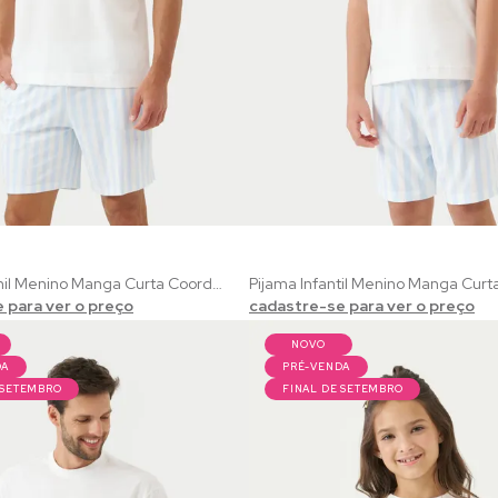
Pijama Juvenil Menino Manga Curta Coordenado Verão | 100% Algodão com Estampa Praiana Listrado
 para ver o preço
cadastre-se para ver o preço
NOVO
DA
PRÉ-VENDA
 SETEMBRO
FINAL DE SETEMBRO