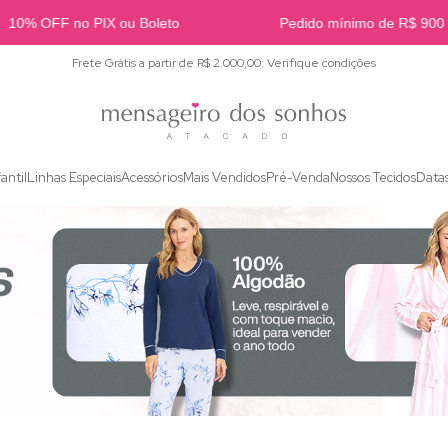
% OFF no PIX ou Boleto
Pedido mínimo de R$ 900
Frete Grátis a partir de R$ 2.000,00: Verifique condições
fantil
Linhas Especiais
Acessórios
Mais Vendidos
Pré-Venda
Nossos Tecidos
Data