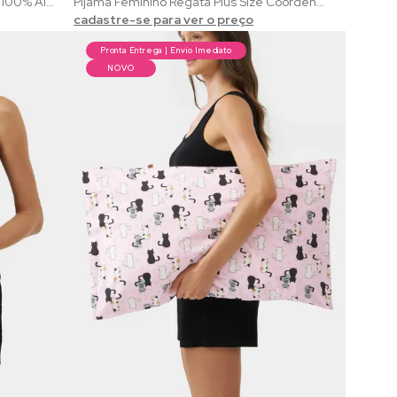
Pijama de Alça Feminino My Love | 100% Algodão com Estampa de Corações Vermelhos
Pijama Feminino Regata Plus Size Coordenado French Toast | Estampa Exclusiva de Café da Manhã
cadastre-se para ver o preço
Pronta Entrega | Envio Imediato
NOVO