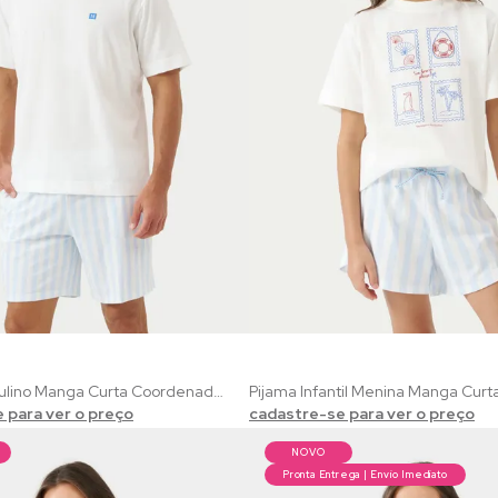
Pijama Masculino Manga Curta Coordenado Verão | 100% Algodão com Estampa Praiana Listrado
 para ver o preço
cadastre-se para ver o preço
NOVO
Pronta Entrega | Envio Imediato