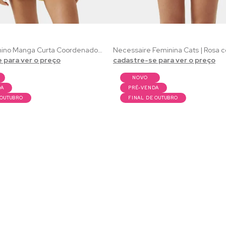
Pijama Feminino Manga Curta Coordenado French Toast | Estampa Exclusiva de Café da Manhã
 para ver o preço
cadastre-se para ver o preço
NOVO
DA
PRÉ-VENDA
 OUTUBRO
FINAL DE OUTUBRO