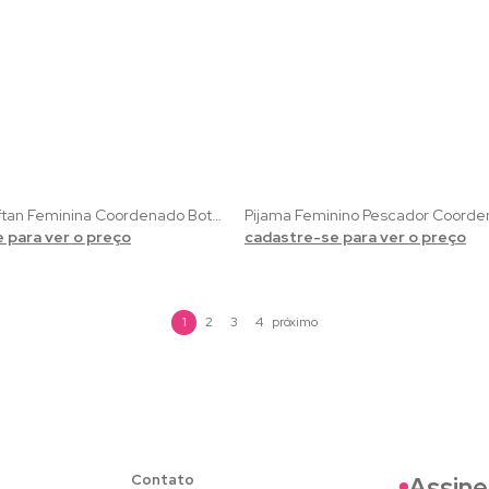
Camisola Kaftan Feminina Coordenado Botânica | Viscolycra Verde e Estampas de Folhas
 para ver o preço
cadastre-se para ver o preço
1
2
3
4
Contato
Assine