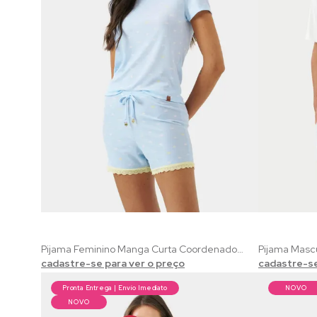
Pijama Feminino Manga Curta Coordenado Solar | Ribana Dreams Azul com Estampa de Solzinho
cadastre-se para ver o preço
cadastre-se
Pronta Entrega | Envio Imediato
NOVO
NOVO