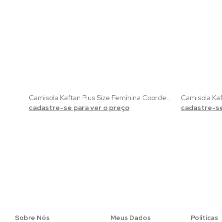
Camisola Kaftan Plus Size Feminina Coordenado Botânica | Viscolycra Verde com Estampa de Folhas
cadastre-se para ver o preço
cadastre-se
Sobre Nós
Meus Dados
Políticas