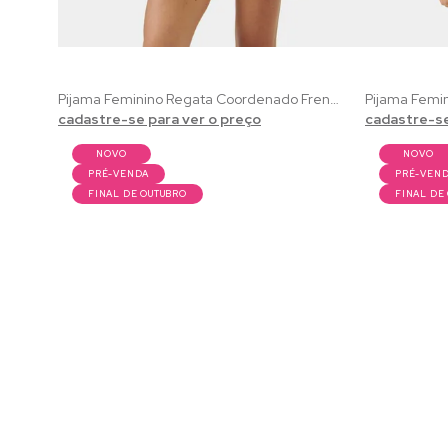
Pijama Feminino Regata Coordenado French Toast | Estampa Exclusiva de Café da Manhã
cadastre-se para ver o preço
cadastre-se
NOVO
NOVO
PRÉ-VENDA
PRÉ-VEN
FINAL DE OUTUBRO
FINAL DE