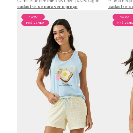
Camisetão Feminino My Love | 100% Algodão com Estampa de Corações Vermelhos
cadastre-se para ver o preço
cadastre-se
NOVO
NOVO
PRÉ-VENDA
PRÉ-VEN