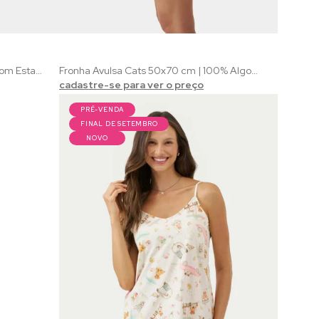
Necessaire Feminina Cats | Rosa com Estampada de Gatinhos
Fronha Avulsa Cats 50x70 cm | 100% Algodão com Estampa de Gatos
cadastre-se para ver o preço
PRÉ-VENDA
FINAL DE SETEMBRO
NOVO