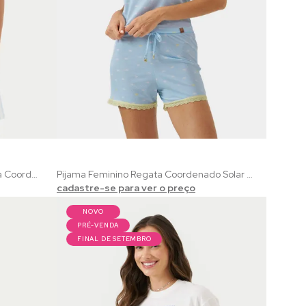
Pijama Infantil Menino Manga Curta Coordenado Verão | 100% Algodão com Estampa Praiana Listrado
Pijama Feminino Regata Coordenado Solar | Ribana Dreams Azul com Estampa de Solzinho
cadastre-se para ver o preço
NOVO
PRÉ-VENDA
FINAL DE SETEMBRO