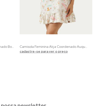
Pijama Feminino Pescador Coordenado Botânica | Viscolycra Verde com Estampa de Folhas
Camisola Feminina Alça Coordenado Auquático Club 100% Algodão | Acompanha adesivos de brinde
cadastre-se para ver o preço
 nossa newsletter