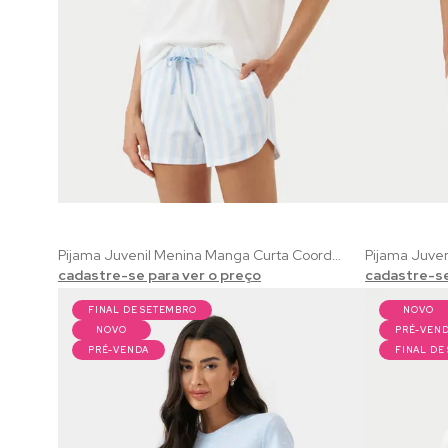
Pijama Juvenil Menina Manga Curta Coordenado Verão | 100% Algodão com Estampa Marinha Listrado
cadastre-se para ver o preço
cadastre-se
FINAL DE SETEMBRO
NOVO
NOVO
PRÉ-VEN
PRÉ-VENDA
FINAL DE