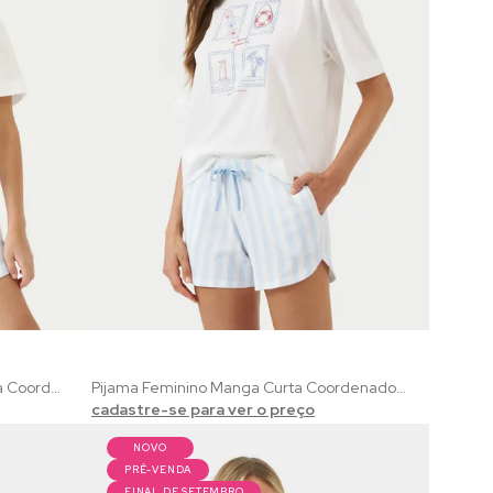
Pijama Infantil Menina Manga Curta Coordenado Verão | 100% Algodão com Estampa Marinha Listrado
Pijama Feminino Manga Curta Coordenado Verão | 100% Algodão com Estampa Marinha Listrado
cadastre-se para ver o preço
NOVO
PRÉ-VENDA
FINAL DE SETEMBRO