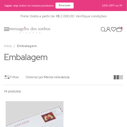
Acessar
atálogo
e veja todos os nossos produtos:
10% OFF no PIX ou
Frete Grátis a partir de R$ 2.000,00: Verifique condições
0
Início
Embalagem
Embalagem
Ordenar por
Menor relevância
14 produtos